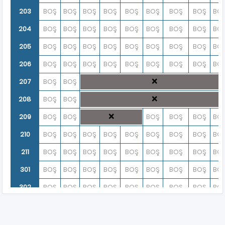
203
BOŞ
BOŞ
BOŞ
BOŞ
BOŞ
BOŞ
BOŞ
BOŞ
BO
204
BOŞ
BOŞ
BOŞ
BOŞ
BOŞ
BOŞ
BOŞ
BOŞ
BO
205
BOŞ
BOŞ
BOŞ
BOŞ
BOŞ
BOŞ
BOŞ
BOŞ
BO
206
BOŞ
BOŞ
BOŞ
BOŞ
BOŞ
BOŞ
BOŞ
BOŞ
BO
×
207
BOŞ
BOŞ
×
208
BOŞ
BOŞ
×
209
BOŞ
BOŞ
BOŞ
BOŞ
BOŞ
BO
210
BOŞ
BOŞ
BOŞ
BOŞ
BOŞ
BOŞ
BOŞ
BOŞ
BO
211
BOŞ
BOŞ
BOŞ
BOŞ
BOŞ
BOŞ
BOŞ
BOŞ
BO
301
BOŞ
BOŞ
BOŞ
BOŞ
BOŞ
BOŞ
BOŞ
BOŞ
BO
302
BOŞ
BOŞ
BOŞ
BOŞ
BOŞ
BOŞ
BOŞ
BOŞ
BO
303
BOŞ
BOŞ
BOŞ
BOŞ
BOŞ
BOŞ
BOŞ
BOŞ
BO
304
BOŞ
BOŞ
BOŞ
BOŞ
BOŞ
BOŞ
BOŞ
BOŞ
BO